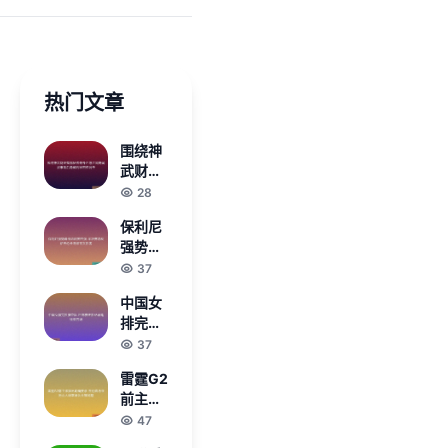
热门文章
围绕神
武财迷
鬼揭秘
28
传奇身
保利尼
世与江
强势晋
湖奇闻
级迈阿
37
故事背
密四强
后隐藏
中国女
半决赛
的秘密
排完胜
将战萨
传说千
捷克队
37
巴伦卡
世锦赛
与郑钦
雷霆G2
连胜纪
文胜者
前主帅
录延续
提出明
47
至四场
确要求