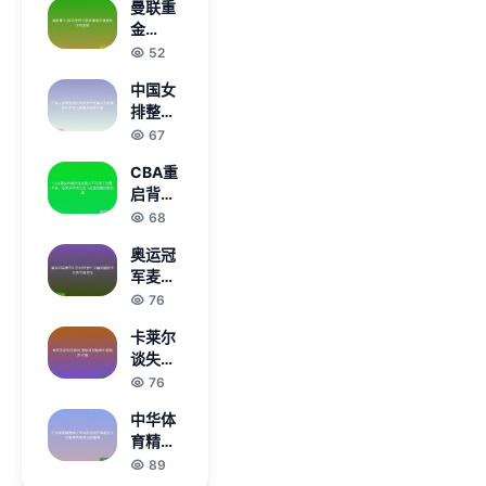
曼联重
杰伦威
金
与亚历
4500
52
山大坦
万签下
率承认
中国女
新卡塞
关键问
排整装
米罗埃
题
再出发
67
德松正
逐梦巴
式加盟
CBA重
黎奥运
启背后
书写新
的深远
68
时代荣
意义不
光为国
奥运冠
仅限于
争光凝
军麦克
比赛本
聚力量
尼尔回
76
身，更
应亲生
关乎体
卡莱尔
父母问
育文化
谈失利
题称不
与社会
原因 篮
76
会去中
发展的
板与罚
国寻找
新机遇
中华体
球差距
育精神
成制胜
颂十五
89
关键
运站深