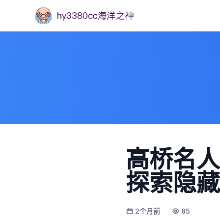
高桥名人
探索隐藏
2个月前
85