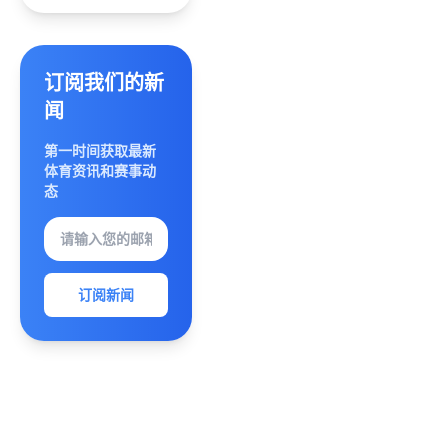
圳启幕
激发全
民健身
热情与
订阅我们的新
运动精
闻
神
第一时间获取最新
体育资讯和赛事动
态
订阅新闻