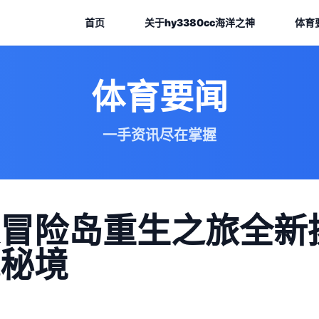
首页
关于
hy3380cc海洋之神
体育
体育要闻
一手资讯尽在掌握
冒险岛重生之旅全新
秘境